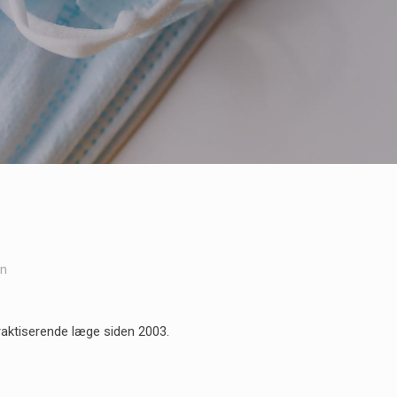
in
raktiserende læge siden 2003.
n