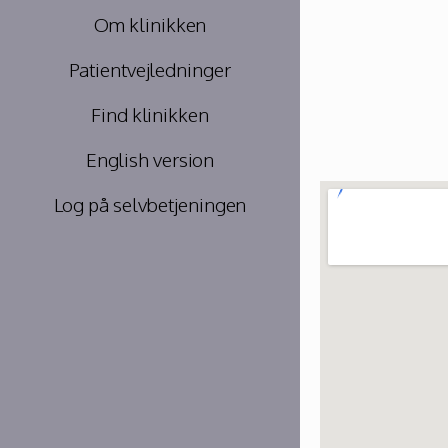
Om klinikken
Patientvejledninger
Find klinikken
English version
Log på selvbetjeningen