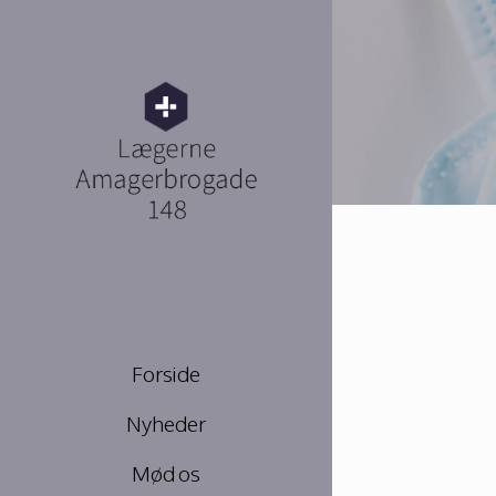
Forside
Nyheder
Mød os